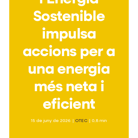
JORNADES TRANSICIÓ ENERGÈTICA
Sostenible
impulsa
CA
accions per a
una energia
més neta i
eficient
15 de juny de 2026
|
OTEC
|
0,8 min