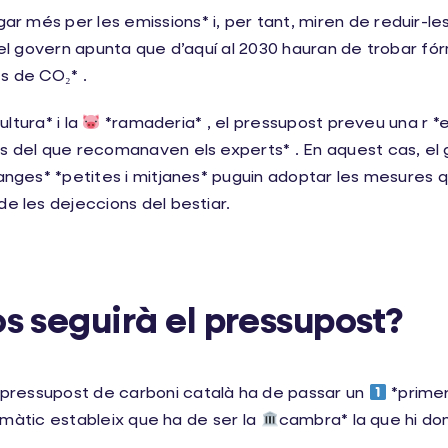
 més per les emissions* i, per tant, miren de reduir-les,
, el govern apunta que d’aquí al 2030 hauran de trobar fó
s de CO₂* .
ultura* i la
*ramaderia* , el pressupost preveu una r *e
s del que recomanaven els experts* . En aquest cas, el 
ranges* *petites i mitjanes* puguin adoptar les mesures q
de les dejeccions del bestiar.
s seguirà el pressupost?
 pressupost de carboni català ha de passar un
*primer
climàtic estableix que ha de ser la
cambra* la que hi don