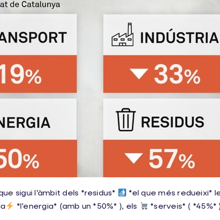
ue sigui l’àmbit dels *residus*
*el que més redueixi* l
ia
*l’energia* (amb un *50%* ), els
*serveis* ( *45%* )