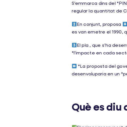
S’emmarca dins del *PINE
regular la quantitat de 
En conjunt, proposa
es van emetre el 1990, q
El pla , que s’ha des
*l’impacte en cada secto
*La proposta del gove
desenvoluparia en un *per
Què es diu 