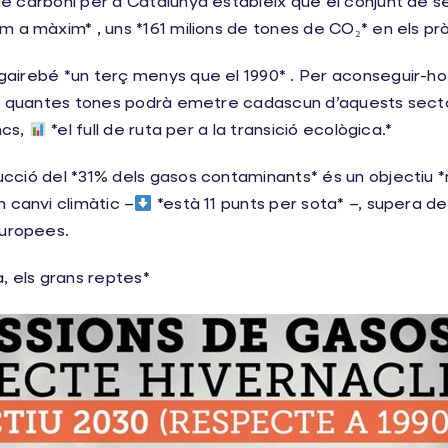
de carboni per a Catalunya estableix que el conjunt de 
 a màxim* , uns *161 milions de tones de CO₂* en els prò
gairebé *un terç menys que el 1990* . Per aconseguir-ho,
xa quantes tones podrà emetre cadascun d’aquests secto
ncs,
*el full de ruta per a la transició ecològica.*
ucció del *31% dels gasos contaminants* és un objectiu
 canvi climàtic –
*està 11 punts per sota* –, supera de
europees.
a, els grans reptes*