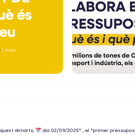
uè és
veu
C
|
3 min
quest dimarts,
dia 02/09/2025* , el *primer pressupost