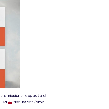
es emissions respecte al
 i la
*indústria* (amb