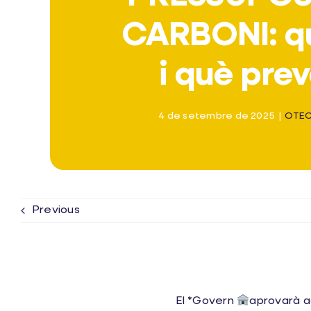
CARBONI: q
i què pre
4 de setembre de 2025
|
OTE
Previous
El *Govern
aprovarà a