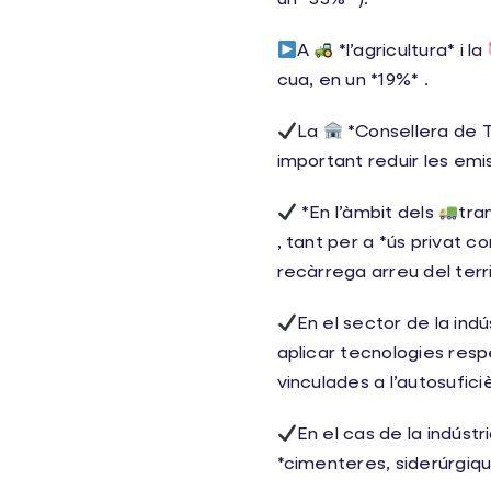
un *33%* ).
A
*l’agricultura* i la
cua, en un *19%* .
La
*Consellera de Te
important reduir les emi
*En l’àmbit dels
tra
, tant per a *ús privat c
recàrrega arreu del terri
En el sector de la ind
aplicar tecnologies res
vinculades a l’autosufic
En el cas de la indús
*cimenteres, siderúrgiqu