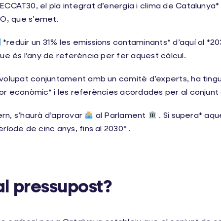
CCAT30, el pla integrat d’energia i clima de Catalunya*
CO₂ que s’emet.
*reduir un 31% les emissions contaminants* d’aquí al *2
ue és l’any de referència per fer aquest càlcul.
envolupat conjuntament amb un comitè d’experts, ha tin
r econòmic* i les referències acordades per al conjunt 
rn, s’haurà d’aprovar
al Parlament
. Si supera* aqu
íode de cinc anys, fins al 2030* .
al pressupost?