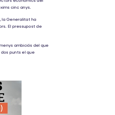
sectors econòmics del
xims cinc anys.
 la Generalitat ha
rs. El pressupost de
 *menys ambiciós del que
 dos punts el que