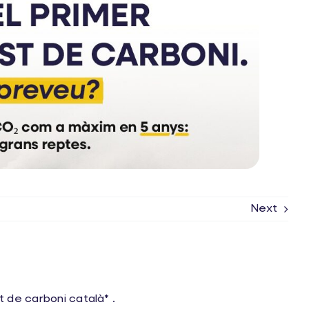
Next
 de carboni català* .