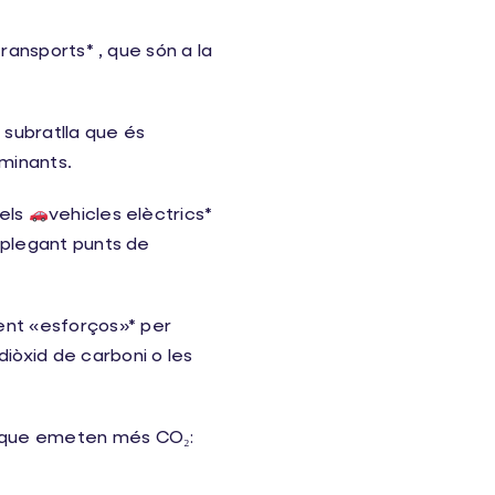
ransports* , que són a la
, subratlla que és
aminants.
pels
vehicles elèctrics*
esplegant punts de
fent «esforços»* per
iòxid de carboni o les
es que emeten més CO₂: