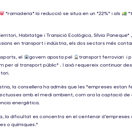
*ramaderia* la reducció se situa en un *22%* i als
*t
rritori, Habitatge i Transició Ecològica, Sílvia Paneque* 
ssions en transport i indústria, els dos sectors més cont
nsports, el
govern aposta pel
transport ferroviari i 
om per al transport públic* . I això requereix continuar d
tori.
ústria, la consellera ha admès que les *empreses estan 
pectuoses amb el medi ambient, com ara la captació de d
iència energètica.
tria, la dificultat es concentra en el centenar d’empres
es o químiques.*