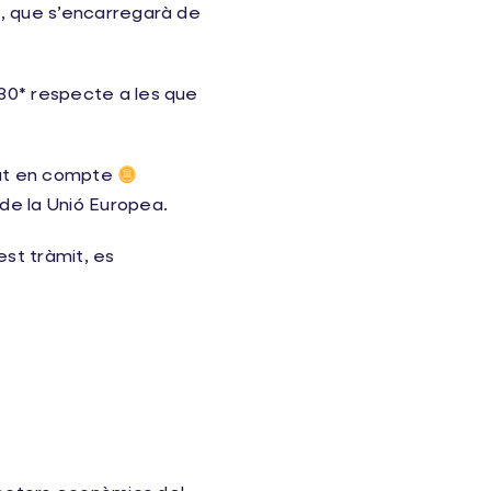
 , que s’encarregarà de
030* respecte a les que
gut en compte
de la Unió Europea.
est tràmit, es