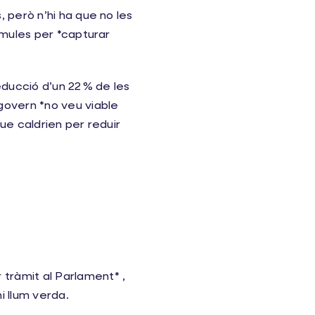
 però n’hi ha que no les
rmules per *capturar
ducció d’un 22 % de les
govern *no veu viable
ue caldrien per reduir
 tràmit al Parlament* ,
i llum verda.