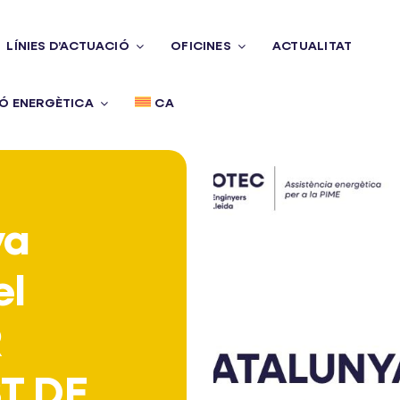
LÍNIES D’ACTUACIÓ
OFICINES
ACTUALITAT
Ó ENERGÈTICA
CA
ya
el
R
T DE