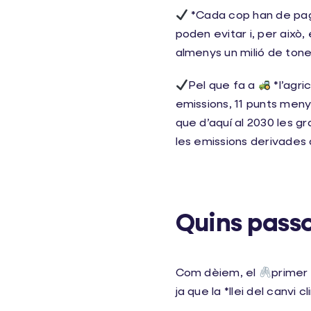
*Cada cop han de pagar
poden evitar i, per això
almenys un milió de tone
Pel que fa a
*l’agric
emissions, 11 punts meny
que d’aquí al 2030 les g
les emissions derivades 
Quins passo
Com dèiem, el
primer
ja que la *llei del canvi 